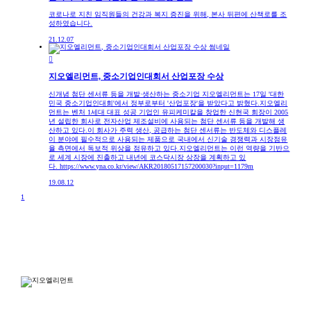
코로나로 지친 임직원들의 건강과 복지 증진을 위해, 본사 뒤편에 산책로를 조
성하였습니다.
21.12.07

지오엘리먼트, 중소기업인대회서 산업포장 수상
신개념 첨단 센서류 등을 개발·생산하는 중소기업 지오엘리먼트는 17일 '대한
민국 중소기업인대회'에서 정부로부터 '산업포장'을 받았다고 밝혔다.지오엘리
먼트는 벤처 1세대 대표 성공 기업인 유피케미칼을 창업한 신현국 회장이 2005
년 설립한 회사로 전자산업 제조설비에 사용되는 첨단 센서류 등을 개발해 생
산하고 있다.이 회사가 주력 생산, 공급하는 첨단 센서류는 반도체와 디스플레
이 분야에 필수적으로 사용되는 제품으로 국내에서 신기술 경쟁력과 시장점유
율 측면에서 독보적 위상을 점유하고 있다.지오엘리먼트는 이런 역량을 기반으
로 세계 시장에 진출하고 내년에 코스닥시장 상장을 계획하고 있
다. https://www.yna.co.kr/view/AKR20180517157200030?input=1179m
19.08.12
1