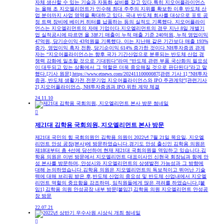
자체 생산할 수 있는 기술과 자동화 설비를 갖고 있다.특히 지오어플라이언스
는 올해 초 지오엘리먼트가 인수해 최대 주주의 지위를 확보한 이후 반도체 산
업 분야까지 사업 영역을 확대하고 있다. 국내 반도체 회사를 대상으로 포토 공
정 트랙 장비에 베이커 히터를 납품하는 등의 실적도 기록했다. 지오어플라이
언스는 지오엘리먼트의 자매 기업이다.지오엘리먼트의 경우 지난 8일 개별기
업 실적공시에 따르면 올 3분기 매출이 누적 매출 기준 240억원, 누적 영업이익
47억원, 당기순이익 43억원을 기록했다. 이는 지난해 같은 기간보다 매출 193%
증가, 영업이익 흑자 전환, 당기순이익 614% 증가한 것이다.NH투자증권 관계
자는 “지오어플라이언스는 향후 국가 기간산업으로 분류되는 반도체 산업 경
쟁력 강화에 일조할 것으로 기대된다”라며 “반도체 관련 부품 국산화의 필요성
이 대두되고 있는 상황에서 그 역할은 더욱 중요해질 것으로 판단된다”라고 말
했다.[기사 원문] https://www.etnews.com/20241110000087[관련 기사 1] "NH투자
증권, 반도체 생활가전 전문기업 지오어플라이언스와 IPO 주관계약"[관련기사
2] 지오어플라이언스, NH투자증권과 IPO 위한 계약 체결
24.11.10

제21대 김학용 국회의원, 지오엘리먼트 본사 방문
제21대 국민의 힘 국회의원인 김학용 의원이 2022년 7월 21일 목요일, 지오엘
리먼트 안성 공장(본사)에 방문하였습니다.경기도 안성 출신인 김학용 의원은
제18대부터 총 4선에 당선하여 현재 제21대 국회의원을 역임하고 있습니다.김
학용 의원은 이번 방문에서 지오엘리먼트 대표이사인 신현국 회장님과 함께 안
성 본사를 방문하며, 안성시와 지오엘리먼트의 상생발전 가능성과 그 방향에
대해 논의하였습니다.김학용 의원은 지오엘리먼트의 독보적이고 뛰어난 기술
력에 대해 브리핑 받은 후,반도체 산업의 중요성 및 반도체 산업내에서 지오엘
리먼트 역할의 중요함을 강조하며, 임직원들에게 많은 격려를 하였습니다.[붙
임1] 김학용 의원 안성공장 내부 방문[붙임2] 김학용 의원 지오엘리먼트 안성공
장 방문
22.07.21
