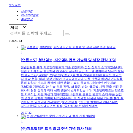
보도자료
보도자료
리서치리포트
홍보영상
TOTAL
13

[언론보도] 청년일보, 지오엘리먼트 기술력 및 성장 전략 조명
청년일보를 통해 지오엘리먼트의 기술 경쟁력과 성장 전략이 소개되었습니다.
이번 기사에서는 반도체용 초고순도 전구체 공급 시스템 분야에서 당사가 보유
한 캐니스터(Canister), Vaporizer(기화기) 등 핵심 기술과 차세대 솔리드 캐니스
터 개발 현황, 미래 성장 전략이 조명되었습니다.또한 신현국 회장님 인터뷰를
통해 화학과 반도체 공정에 대한 융합 기술의 중요성, 지속적인 연구개발
(R&D)을 기반으로 한 기술 선도 전략, AI 활용 방향, 글로벌 시장 진출 비전 등
회사의 경영 철학과 미래 성장 방향이 소개되었습니다. 지오엘리먼트는 앞으로
도 지속적인 기술 혁신과 연구개발을 바탕으로 글로벌 반도체 소재·부품 산업
의 경쟁력 강화에 기여해 나가겠습니다. ※ 자세한 내용은 원문 기사를 통해 확
인하실 수 있습니다.기사원문: [청년-초대석] "반도체 화학에서 캐니스터까
지"…신현국 지오엘리먼트 회장, '국산화 30년' 넘어 세계로
26.07.22

(주)지오엘리먼트 창립 21주년 기념 행사 개최