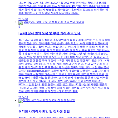
당사는 창립 21주년을 맞아 2026년 4월 30일 안성 본사에서 창립기념 행사를
개최하였습니다.이번 행사에서는 장기근속자 4명(20년 장기 근속자)에 대한 포
상과 함께 각 급 승진자 발표를 진행하였습니다.당사는 앞으로도 임직원의 성
장과 함께하는 기업 운영을 지속해 나갈 예정입니다.
26.04.30

[공지] 당사 명의 도용 및 부정 거래 주의 안내
최근 당사 임직원을 사칭하여 소상공인에게 물품 거래를 제안하는 사기 정황이
포착되었습니다. 이에 따른 피해 발생이 우려되오니, 아래 내용을 참고하시어
각별한 주의를 기울여 주시기 바랍니다.1. 주요 사칭 정황 ㅇ 대상: 수원 등 경
기 지역 음식점 ㅇ 내용: 위조 명함을 제시하며 회식 사은품 용도의 건강기능식
품 대량 발주 제안 ㅇ 특징: 네이버 등 개인 이메일 사용 및 거래명세서 요구2.
당사의 입장 및 확인 사항 ㅇ 당사는 반도체 장치 전문 기업으로, 음식점 등 소
상공인을 통한 물품 구매 대행이나 유통 거래를 일절 진행하지 않습니다. ㅇ 제
시된 명함의 정보 (로고, 주소 등) 일치 여부와 관계 없이, 위와 같은 거래 제안
은 당사의 정상적인 업무 프로세스가 아님을 명확히 밝힙니다. ㅇ 당사는 공식
도메인 (@goelement.co.kr)이 포함된 업무용 메일만을 사용하며, 포털 사이트 메
일은 업무에 사용하지 않습니다.3. 대응 가이드유사한 제안을 받으신 경우, 대
금 입금이나 물품 매입을 중단하시고 즉시 당사 대표번호를 통해 사실 여부를
확인해 주시기 바랍니다. ㅇ 사실 확인: 지오엘리먼트 대표번호 (031-611-
9123) ㅇ 신고 안내: 관할 경찰서 방문 신고 또는 112당사는 본 사안을 엄중히
인식하고 있으며, 향후 구체적인 피해 사실이 확인될 경우 수사기관 신고 등 필
요한 법적 조치를 진행할 예정입니다.지오엘리먼트
26.04.28

최기정 사외이사 퇴임 및 감사장 전달