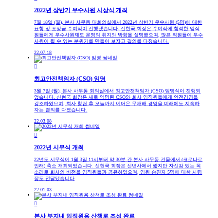
2022년 상반기 우수사원 시상식 개최
7월 18일 (월), 본사 사무동 대회의실에서 2022년 상반기 우수사원 (5명)에 대한
표창 및 포상금 수여식이 진행됐습니다. 신현국 회장은 수여식에 참석한 임직
원들에게 우수사원제도 운영의 취지와 방향을 설명했으며, 많은 직원들이 우수
사원이 될 수 있는 분위기를 만들어 보자고 결의를 다졌습니다.
22.07.18

최고안전책임자 (CSO) 임명
3월 7일 (월), 본사 사무동 회의실에서 최고안전책임자 (CSO) 임명식이 진행되
었습니다. 신현국 회장은 새로 임명된 CSO와 회사 임직원들에게 안전경영을
강조하였으며, 회사 창립 후 오늘까지 이어온 무재해 경영을 미래에도 지속하
자는 결의를 다졌습니다.
22.03.08

2022년 시무식 개최
22년도 시무식이 1월 3일 11시부터 약 30분 간 본사 사무동 건물에서 (코로나로
인해) 축소 개최되었습니다. 신현국 회장은 신년사에서 짧지만 자신감 있는 목
소리로 회사의 비전을 임직원들과 공유하였으며, 임원 승진자 5명에 대한 사령
장도 전달됐습니다
22.01.03

본사 부지내 임직원용 산책로 조성 완료