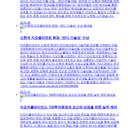
당사는 지난 25년 12월 31일 ~ 26년 01월 04일, 임직원 간 소통과 재충전을 위한
임직원 해외(태국) 워크샵을 진행하였습니다. 참석자들은 이번 워크샵을 통해
재충전의 시간을 가지는 한편, 임직원간 유대감을 높이고 긍정적인 에너지를
공유할 수 있었습니다.당사는 앞으로도 임직원들이 건강하고 즐겁게 근무할 수
있는 조직 문화 조성과 복지 향상을 위해 지속적으로 노력해 나가겠습니다.
26.01.06

신현국 지오엘리먼트 회장, ‘반디 기술상’ 수상
지오엘리먼트의 신현국 회장이 반도체산업의 기술개발 공로를 인정받아 13일
국제학회에서 반디(반도체디스플레이)기술상을 수상하였다.지난 11일부터 15
일까지 개최되는 한국 반도체디스플레이 학회주관의 KISM, 국제학회는 기술
상과 학술상 두 부문에서 수상자를 선정한다. 국가 기간산업으로 분류되는 반
도체 관련 부품 국산화의 필요성이 대두되고 있는 상황에서 기업인의 기술상
수상은 더 큰 의미를 지닌다.신현국 회장은 수상소감을 통해 “지난 30년간 연구
를통해 대학과 기업 그리고 유관연구소들과 함께 이루어낸 결과물을 국가 반도
체 산업 경쟁력 강화에 일조한 것으로 인정받아 기술상을 수상하게되어 기쁘
다” 라고 밝혔다.또한 “기업인으로 국제학회에서 수상하는 기술상은 창립후 최
고의 매출을 달성하고 있는 지오엘리먼트의 연구개발 결과이기에 향후 더 가치
있는 기술의 개발과 기업의 성장이 기대된다”는 포부를 밝혔다.관련기사
: https://n.news.naver.com/article/144/0001000968
24.11.15

지오어플라이언스, NH투자증권과 코스닥 상장을 위한 실무 계약
지오어플라이언스가 지난 8일 코스닥 시장 상장 추진을 위해 NH투자증권과 기
업공개(IPO) 주관 계약을 체결했다고 10일 밝혔다.지오어플라이언스는 지난
2003년에 설립해 국내 유수의 정수기 회사들과 전략적 파트너십을 통해 성장해
온 회사다. 이 회사는 얼음 정수기의 핵심 부품 가운데 하나인 증발기(에바)를