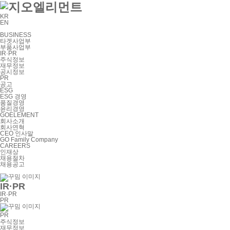
KR
EN
BUSINESS
타겟사업부
부품사업부
IR·PR
주식정보
재무정보
공시정보
PR
공고
ESG
ESG 경영
품질경영
윤리경영
GOELEMENT
회사소개
회사연혁
CEO 인사말
GO Family Company
CAREERS
인재상
채용절차
채용공고
IR·PR
IR·PR
PR
PR
주식정보
재무정보