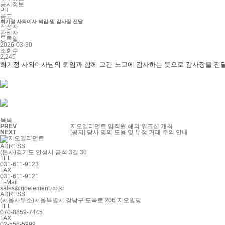
공시정보
PR
공고
최기정 사외이사 퇴임 및 감사장 전달
작성자
관리자
등록일
2026-03-30
조회수
2,245
최기정 사외이사님의 퇴임과 함께 그간 노고에 감사하는 뜻으로 감사장을 전
목록
PREV
지오엘리먼트 임직원 해외 워크샵 개최
NEXT
[공지] 당사 명의 도용 및 부정 거래 주의 안내
ADRESS
(본사)경기도 안성시 금석 3길 30
TEL
031-611-9123
FAX
031-611-9121
E-Mail
sales@goelement.co.kr
ADRESS
(서울사무소)서울특별시 강남구 도곡로 206 지오빌딩
TEL
070-8859-7445
FAX
02-556-5999