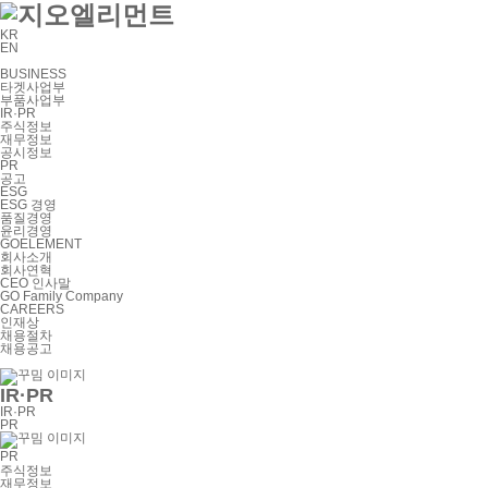
KR
EN
BUSINESS
타겟사업부
부품사업부
IR·PR
주식정보
재무정보
공시정보
PR
공고
ESG
ESG 경영
품질경영
윤리경영
GOELEMENT
회사소개
회사연혁
CEO 인사말
GO Family Company
CAREERS
인재상
채용절차
채용공고
IR·PR
IR·PR
PR
PR
주식정보
재무정보