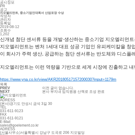
공시정보
PR
공고
지오엘리먼트, 중소기업인대회서 산업포장 수상
작성자
관리자
등록일
2019-08-12
조회수
1,202
신개념 첨단 센서류 등을 개발·생산하는 중소기업 지오엘리먼트는
지오엘리먼트는 벤처 1세대 대표 성공 기업인 유피케미칼을 창업
이 회사가 주력 생산, 공급하는 첨단 센서류는 반도체와 디스
지오엘리먼트는 이런 역량을 기반으로 세계 시장에 진출하고 내
https://www.yna.co.kr/view/AKR20180517157200030?input=1179m
목록
PREV
이전 글이 없습니다.
NEXT
본사 부지내 임직원용 산책로 조성 완료
ADRESS
(본사)경기도 안성시 금석 3길 30
TEL
031-611-9123
FAX
031-611-9121
E-Mail
sales@goelement.co.kr
ADRESS
(서울사무소)서울특별시 강남구 도곡로 206 지오빌딩