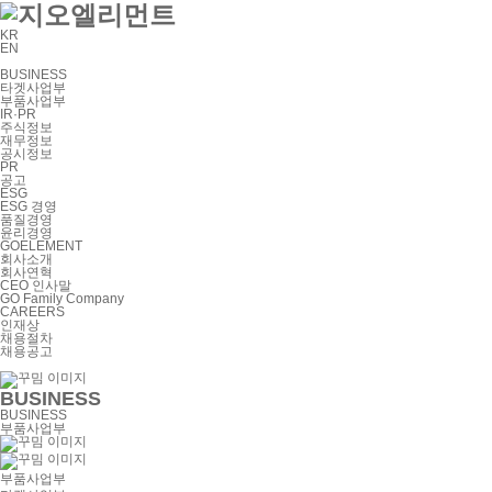
KR
EN
BUSINESS
타겟사업부
부품사업부
IR·PR
주식정보
재무정보
공시정보
PR
공고
ESG
ESG 경영
품질경영
윤리경영
GOELEMENT
회사소개
회사연혁
CEO 인사말
GO Family Company
CAREERS
인재상
채용절차
채용공고
BUSINESS
BUSINESS
부품사업부
부품사업부