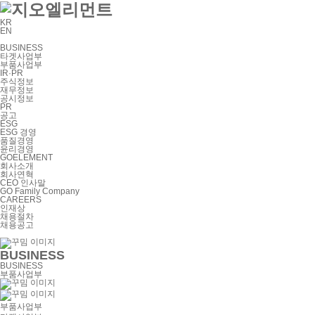
KR
EN
BUSINESS
타겟사업부
부품사업부
IR·PR
주식정보
재무정보
공시정보
PR
공고
ESG
ESG 경영
품질경영
윤리경영
GOELEMENT
회사소개
회사연혁
CEO 인사말
GO Family Company
CAREERS
인재상
채용절차
채용공고
BUSINESS
BUSINESS
부품사업부
부품사업부