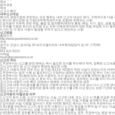
제보
윤리경영
제보
신고서 확인
내부신고대상
회사의 경영지침에 위반되는 모든 행위는 내부 신고의 대상이 된다. 구체적으로 다음 각
1.
회사의 윤리강령 및 지침(내부회계관리지침 포함)에 위배되는 사항
2.
임직원의 직무에 관한 위법, 불법 및 범죄행위(예컨대 횡령, 배임, 사기, 절도, 금품 및
3.
직위를 이용한 회사의 임직원 또는 외부 이해관계자에게 대한 위법 부당한 지시 행위(예
4.
기타 위 각 호의 사항이 발생할 우려가 있다고 판단되는 사항
신고방법
홈페이지
http://www.goelement.co.kr/
우편
경기도 안성시 금석3길 30 ㈜지오엘리먼트 내부회계담당자 앞 (우: 17539)
전화
031-611-9123
이메일
myoh@goelement.co.kr
신고의 처리
1.
주관부서는 신고를 받은 때에는 즉시 필요한 조사를 착수해야 하며, 정확한 신고내용
①
신고의 취지 등 신고 내용의 특정에 필요한 사항
②
신고 내용의 허위 여부 또는 동 지침 제12조 제2항의 위반 사실이 있었는지의 여부
2.
주관부서는 업무 수행 상 필요하다고 인정하는 때에는 해당 대상자 및 부서 기타 거래
3.
주관부서는 제1항에 따라 보유∙이용하는 조사 결과의 정보 보호를 위하여 필요한 조
4.
주관부서는 신고가 다음 각 호의 어느 하나에 해당하는 경우에는 조사를 하지 아니하
①
신고의 내용이 사전 확인 과정에서 명백한 거짓이라 확인된 경우
②
신고에 대한 처리결과를 통지받은 사항에 대하여 정당한 사유 없이 다시 신고한 경
③
신고자가 신고서나 증명자료 등에 대한 보완 요구를 2회 이상 받고도 보완 기간에 
③
임시텍스트 입니다.
신고자등의 비밀보장 의무
1.
신고자 등의 신원, 신고가 있었다는 사실, 신고된 내용, 또는 신고 시 제출∙언급된 자
있도록 하는 어떠한 행위도 하여서는 아니 된다. 다만, 비밀 사항을 공개해야 하는 
2.
임직원은 비밀 사항을 알아내기 위한 어떠한 행위도 해서는 아니 되며 주관부서는 비
3.
제1항을 위반하여 신고자 등의 인적 사항이나 신고자 등임을 미루어 알 수 있는 
하여야 한다. 인사부서는 상벌 지침에 따라 징계 절차를 수행한다.
4.
제3항에 따른 경위를 확인하는 데 필요하다고 인정되는 경우, 주관부서는 해당 부서에