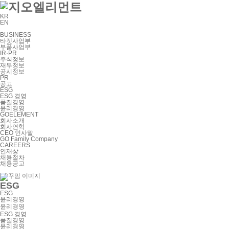
KR
EN
BUSINESS
타겟사업부
부품사업부
IR·PR
주식정보
재무정보
공시정보
PR
공고
ESG
ESG 경영
품질경영
윤리경영
GOELEMENT
회사소개
회사연혁
CEO 인사말
GO Family Company
CAREERS
인재상
채용절차
채용공고
ESG
ESG
윤리경영
윤리경영
ESG 경영
품질경영
윤리경영