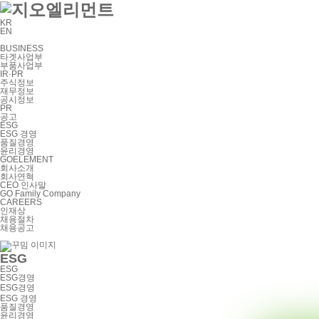
KR
EN
BUSINESS
타겟사업부
부품사업부
IR·PR
주식정보
재무정보
공시정보
PR
공고
ESG
ESG 경영
품질경영
윤리경영
GOELEMENT
회사소개
회사연혁
CEO 인사말
GO Family Company
CAREERS
인재상
채용절차
채용공고
ESG
ESG
ESG경영
ESG경영
ESG 경영
품질경영
윤리경영