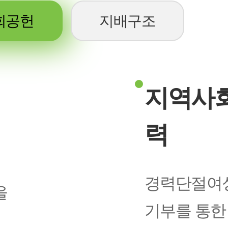
회공헌
지배구조
지역사회
력
경력단절여성
을
기부를 통한