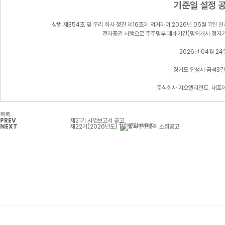
기준일
설정
상법
제
354
조
및
우리
회사
정관
제
16
조에
의거하여
2026
년
05
월
11
일
현
전자증권
시행으로
주주명부
폐쇄기간
(
명의개서
정지
2026
년
04
월
24
경기도
안성시
금석
3
길
주식회사
지오엘리먼트
대표
목록
PREV
제21기 사업보고서 공고
NEXT
제22기(2026년도) 1차 임시주주총회 소집공고