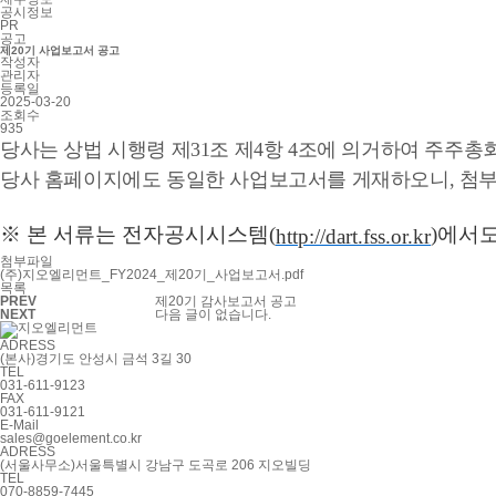
공시정보
PR
공고
제20기 사업보고서 공고
작성자
관리자
등록일
2025-03-20
조회수
935
당사는 상법 시행령 제31조 제4항 4조에 의거하여 주주
당사 홈페이지에도 동일한 사업보고서를 게재하오니,
첨부
※ 본 서류는 전자공시시스템(
)에서
http://dart.fss.or.kr
첨부파일
(주)지오엘리먼트_FY2024_제20기_사업보고서.pdf
목록
PREV
제20기 감사보고서 공고
NEXT
다음 글이 없습니다.
ADRESS
(본사)경기도 안성시 금석 3길 30
TEL
031-611-9123
FAX
031-611-9121
E-Mail
sales@goelement.co.kr
ADRESS
(서울사무소)서울특별시 강남구 도곡로 206 지오빌딩
TEL
070-8859-7445