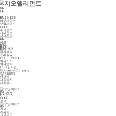
KR
EN
BUSINESS
타겟사업부
부품사업부
IR·PR
주식정보
재무정보
공시정보
PR
공고
ESG
ESG 경영
품질경영
윤리경영
GOELEMENT
회사소개
회사연혁
CEO 인사말
GO Family Company
CAREERS
인재상
채용절차
채용공고
IR·PR
IR·PR
공고
공고
주식정보
재무정보