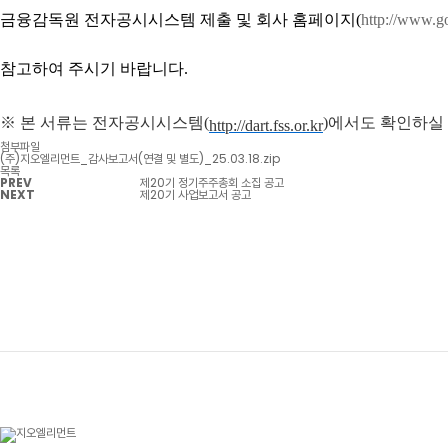
금융감독원 전자공시시스템 제출 및 회사 홈페이지(
http://www.go
참고하여 주시기 바랍니다.
※ 본 서류는 전자공시시스템(
)에서도 확인하실
http://dart.fss.or.kr
첨부파일
(주)지오엘리먼트_감사보고서(연결 및 별도)_25.03.18.zip
목록
PREV
제20기 정기주주총회 소집 공고
NEXT
제20기 사업보고서 공고