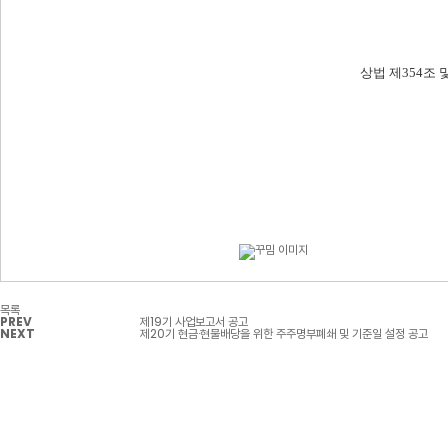
상법 제
354
조 
목록
PREV
제19기 사업보고서 공고
NEXT
제20기 현금·현물배당을 위한 주주명부폐쇄 및 기준일 설정 공고