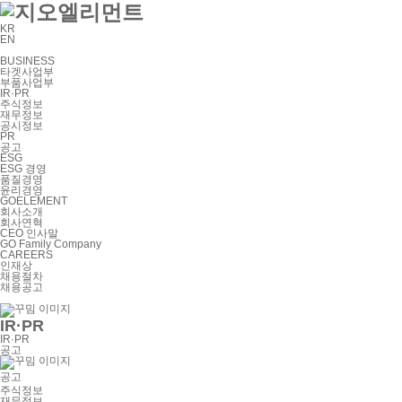
KR
EN
BUSINESS
타겟사업부
부품사업부
IR·PR
주식정보
재무정보
공시정보
PR
공고
ESG
ESG 경영
품질경영
윤리경영
GOELEMENT
회사소개
회사연혁
CEO 인사말
GO Family Company
CAREERS
인재상
채용절차
채용공고
IR·PR
IR·PR
공고
공고
주식정보
재무정보