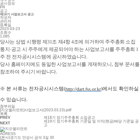
공시정보
PR
공고
제18기 사업보고서 공고
작성자
관리자
등록일
2023-03-23
조회수
1,085
당사는 상법 시행령 제31조 제4항 4조에 의거하여 주주총회 소집
통지·공고 시 주주에게 제공되어야 하는 사업보고서를 주주총회 1
주 전 전자공시시스템에 공시하였습니다.
당사 홈페이지에도 동일한 사업보고서를 게재하오니,
첨부 문서를
참조하여 주시기 바랍니다.
※ 본 서류는 전자공시시스템(
)에서도 확인하실
http://dart.fss.or.kr
수 있습니다.
첨부파일
[지오엘리먼트]사업보고서(2023.03.23).pdf
목록
PREV
제18기 정기주주총회 소집공고
제19기 정기주주총회 기준일 및 이익(현금)배당 기준일 공
NEXT
고
ADRESS
(본사)경기도 안성시 금석 3길 30