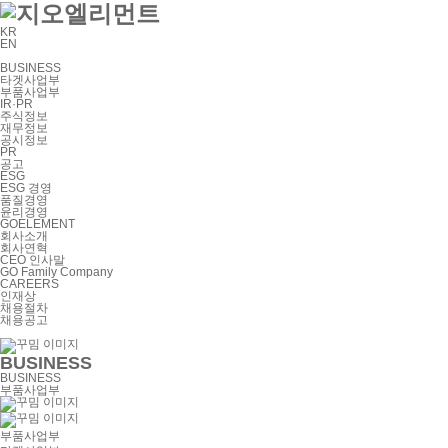
KR
EN
BUSINESS
타겟사업부
부품사업부
IR·PR
주식정보
재무정보
공시정보
PR
공고
ESG
ESG 경영
품질경영
윤리경영
GOELEMENT
회사소개
회사연혁
CEO 인사말
GO Family Company
CAREERS
인재상
채용절차
채용공고
BUSINESS
BUSINESS
부품사업부
부품사업부