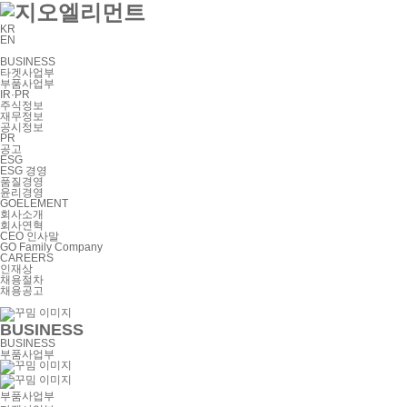
KR
EN
BUSINESS
타겟사업부
부품사업부
IR·PR
주식정보
재무정보
공시정보
PR
공고
ESG
ESG 경영
품질경영
윤리경영
GOELEMENT
회사소개
회사연혁
CEO 인사말
GO Family Company
CAREERS
인재상
채용절차
채용공고
BUSINESS
BUSINESS
부품사업부
부품사업부